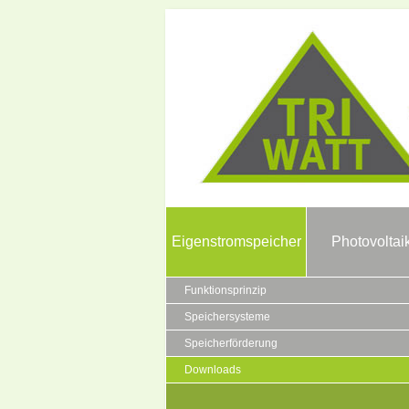
Eigenstromspeicher
Photovoltai
Funktionsprinzip
Speichersysteme
Speicherförderung
Downloads