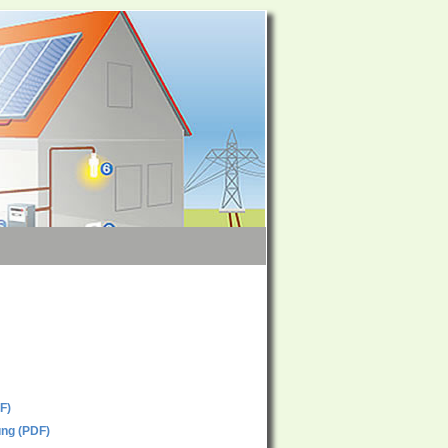
F)
ung (PDF)