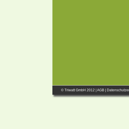
© Triwatt GmbH 2012 |
AGB
|
Datenschutze