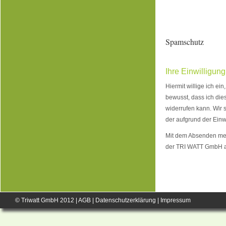
Spamschutz
Ihre Einwilligung
Hiermit willige ich ei
bewusst, dass ich dies
widerrufen kann. Wir 
der aufgrund der Einwi
Mit dem Absenden mei
der TRI WATT GmbH 
© Triwatt GmbH 2012 |
AGB
|
Datenschutzerklärung
|
Impressum