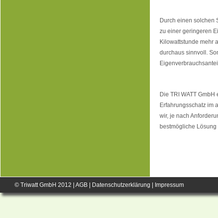
Durch einen solchen S
zu einer geringeren E
Kilowattstunde mehr al
durchaus sinnvoll. So
Eigenverbrauchsanteil
Die TRI WATT GmbH en
Erfahrungsschatz im
wir, je nach Anforder
bestmögliche Lösung f
© Triwatt GmbH 2012 |
AGB
|
Datenschutzerklärung
|
Impressum