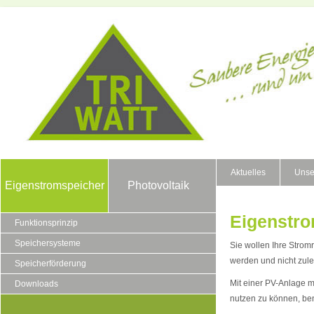
Aktuelles
Unse
Eigenstromspeicher
Photovoltaik
Eigenstro
Funktionsprinzip
Speichersysteme
Sie wollen Ihre Stro
werden und nicht zulet
Speicherförderung
Mit einer PV-Anlage m
Downloads
nutzen zu können, be